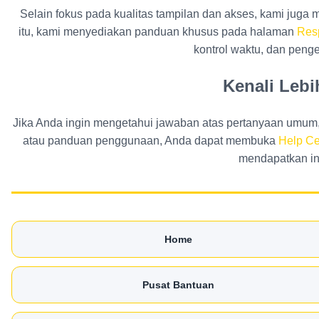
Selain fokus pada kualitas tampilan dan akses, kami juga
itu, kami menyediakan panduan khusus pada halaman
Res
kontrol waktu, dan penge
Kenali Leb
Jika Anda ingin mengetahui jawaban atas pertanyaan umum,
atau panduan penggunaan, Anda dapat membuka
Help Ce
mendapatkan in
Home
Pusat Bantuan